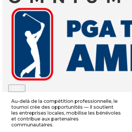
PLUS QU’UN SIMPLE
TOURNOI
L’Omnium Explore NB positionne le Nouveau-
Brunswick comme une destination golfique et
touristique de calibre international, tout en
générant des retombées économiques,
communautaires et culturelles mesurables.
Au-delà de la compétition professionnelle, le
tournoi crée des opportunités — il soutient
les entreprises locales, mobilise les bénévoles
et contribue aux partenaires
communautaires.